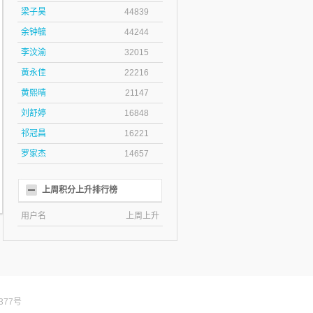
梁子昊
44839
余钟毓
44244
李汶渝
32015
黄永佳
22216
黄熙晴
21147
刘舒婷
16848
祁冠昌
16221
罗家杰
14657
上周积分上升排行榜
用户名
上周上升
377号