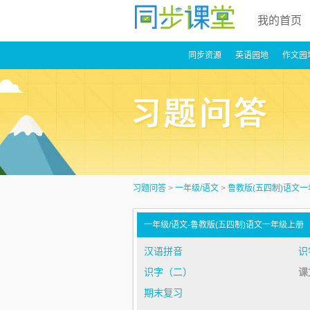
我的首页
同步资源
英语园地
作文园
习题问答
>
一年级/语文
>
鲁教版(五四制)语文
一年级/语文-鲁教版(五四制)语文一年级上
汉语拼音
识
识字（二）
课
期末复习