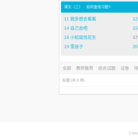
课文（二）
如何查找习题?
11 我多想去看看
1
14 自己去吧
1
16 小松鼠找花生
1
19 雪孩子
2
全部
教师推荐
综合试题
试卷
标题
(共 0 项)
Copyr