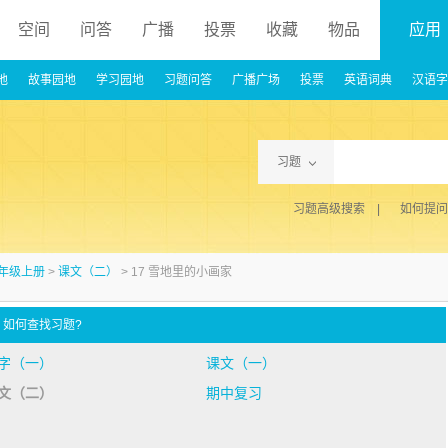
空间
问答
广播
投票
收藏
物品
应用
地
故事园地
学习园地
习题问答
广播广场
投票
英语词典
汉语字
习题
习题高级搜索 |
如何提问
一年级上册
>
课文（二）
> 17 雪地里的小画家
册
如何查找习题?
字（一）
课文（一）
文（二）
期中复习