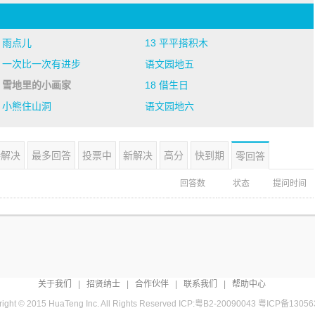
2 雨点儿
13 平平搭积木
5 一次比一次有进步
语文园地五
7 雪地里的小画家
18 借生日
0 小熊住山洞
语文园地六
待解决
最多回答
投票中
新解决
高分
快到期
零回答
回答数
状态
提问时间
关于我们
|
招贤纳士
|
合作伙伴
|
联系我们
|
帮助中心
ight © 2015 HuaTeng Inc. All Rights Reserved ICP:粤B2-20090043
粤ICP备13056