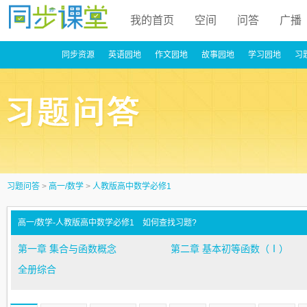
我的首页
空间
问答
广播
同步资源
英语园地
作文园地
故事园地
学习园地
习
习题问答
>
高一/数学
>
人教版高中数学必修1
高一/数学-人教版高中数学必修1
如何查找习题?
第一章 集合与函数概念
第二章 基本初等函数（Ⅰ）
全册综合